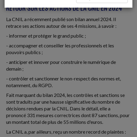
RETOUR SUR LES ACTIONS DE LA CNIL EN 2024
La CNIL a récemment publié son bilan annuel 2024. Il
retrace ses actions autour de ses 4 missions, à savoir :
- informer et protéger le grand public ;
- accompagner et conseiller les professionnels et les
pouvoirs publics ;
- anticiper et innover pour construire le numérique de
demain ;
- contrôler et sanctionner le non-respect des normes et,
notamment, du RGPD.
Fait marquant du bilan 2024, les contrôles et sanctions se
sont traduits par une hausse significative du nombre de
décisions rendues par la CNIL. Dans le détail, elle a
prononcé 331 mesures correctrices dont 87 sanctions, pour
un montant total de plus de 55 millions d'euros.
La CNIL a, par ailleurs, reçu un nombre record de plaintes :