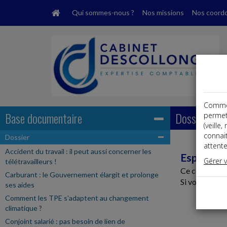
Qui sommes-nous ?
Nos missions
Nos coord
Comme t
Base documentaire
Dossiers
permet
(veille
connai
Dossier
attente
Accident du travail : il peut aussi concerner les
Espace r
Gérer 
télétravailleurs !
Ce contenu es
Carburant : le Gouvernement élargit et prolonge
Si vous êtes c
ses aides
Comment les TPE s'adaptent au changement
climatique ?
Conjoint salarié : pas besoin de lien de