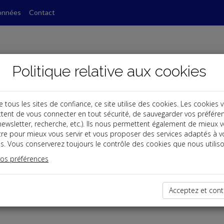
onnées
Contact
Politique relative aux cookies
ous les sites de confiance, ce site utilise des cookies. Les cookies 
tent de vous connecter en tout sécurité, de sauvegarder vos préfére
, newsletter, recherche, etc.). Ils nous permettent également de mieux 
tre pour mieux vous servir et vous proposer des services adaptés à v
s. Vous conserverez toujours le contrôle des cookies que nous utiliso
éservé
vos préférences
t réservé aux Clients
lient,
connectez-vous
.
Acceptez et cont