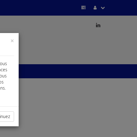
j
×
vous
nces
vous
os
ns.
inuez