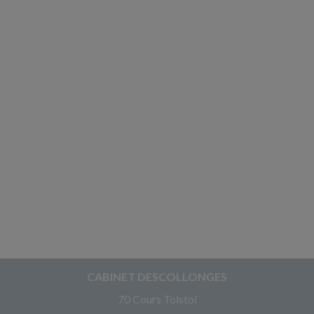
CABINET DESCOLLONGES
70 Cours Tolstoï