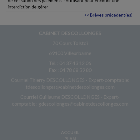
de cessation des paiements - Suffisant pour encourir une
interdiction de gérer
<< Brèves précédent(es)
CABINET DESCOLLONGES
70 Cours Tolstoï
69100 Villeurbanne
Tél. : 04 37 43 12 06
Fax : 04 78 68 59 80
Courriel Thierry DESCOLLONGES - Expert-comptable:
tdescollonges@cabinetdescollonges.com
Courriel Guillaume DESCOLLONGES - Expert-
comptable : gdescollonges@cabinetdescollonges.com
ACCUEIL
PLAN