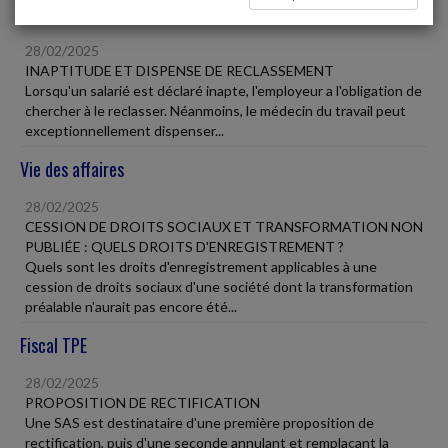
Social
28/02/2025
INAPTITUDE ET DISPENSE DE RECLASSEMENT
Lorsqu'un salarié est déclaré inapte, l'employeur a l'obligation de
chercher à le reclasser. Néanmoins, le médecin du travail peut
exceptionnellement dispenser...
Vie des affaires
28/02/2025
CESSION DE DROITS SOCIAUX ET TRANSFORMATION NON
PUBLIÉE : QUELS DROITS D'ENREGISTREMENT ?
Quels sont les droits d'enregistrement applicables à une
cession de droits sociaux d'une société dont la transformation
préalable n'aurait pas encore été...
Fiscal TPE
28/02/2025
PROPOSITION DE RECTIFICATION
Une SAS est destinataire d'une première proposition de
rectification, puis d'une seconde annulant et remplaçant la