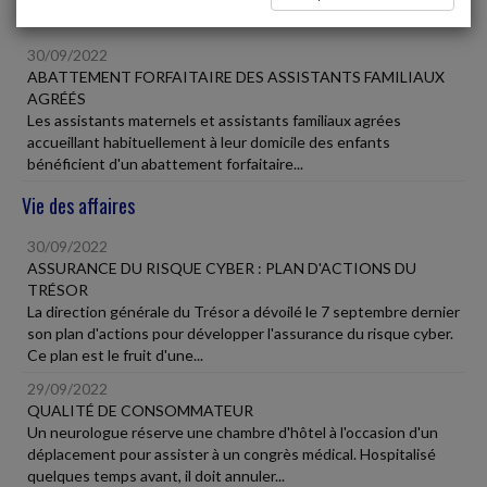
Fiscal TPE
30/09/2022
ABATTEMENT FORFAITAIRE DES ASSISTANTS FAMILIAUX
AGRÉÉS
Les assistants maternels et assistants familiaux agrées
accueillant habituellement à leur domicile des enfants
bénéficient d'un abattement forfaitaire...
Vie des affaires
30/09/2022
ASSURANCE DU RISQUE CYBER : PLAN D'ACTIONS DU
TRÉSOR
La direction générale du Trésor a dévoilé le 7 septembre dernier
son plan d'actions pour développer l'assurance du risque cyber.
Ce plan est le fruit d'une...
29/09/2022
QUALITÉ DE CONSOMMATEUR
Un neurologue réserve une chambre d'hôtel à l'occasion d'un
déplacement pour assister à un congrès médical. Hospitalisé
quelques temps avant, il doit annuler...