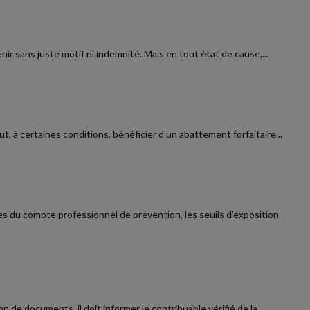
nir sans juste motif ni indemnité. Mais en tout état de cause,...
t, à certaines conditions, bénéficier d'un abattement forfaitaire...
s du compte professionnel de prévention, les seuils d'exposition
 de documents, il doit informer le contribuable vérifié de la...