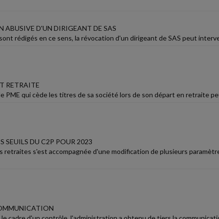
 ABUSIVE D'UN DIRIGEANT DE SAS
 sont rédigés en ce sens, la révocation d'un dirigeant de SAS peut interve
T RETRAITE
e PME qui cède les titres de sa société lors de son départ en retraite peu
 SEUILS DU C2P POUR 2023
s retraites s'est accompagnée d'une modification de plusieurs paramètre
COMMUNICATION
le cadre d'un contrôle, l'administration a obtenu de tiers la communication