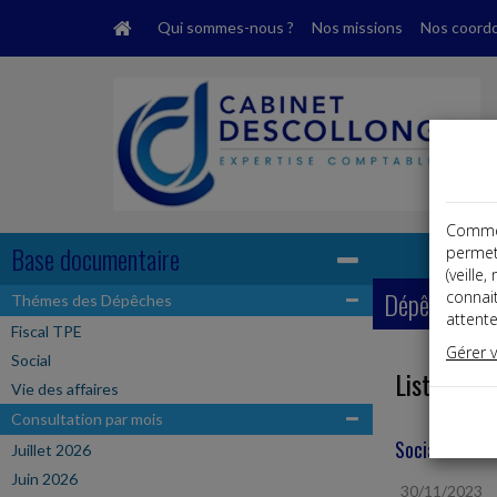
Qui sommes-nous ?
Nos missions
Nos coord
Comme t
Base documentaire
permet
(veille
Dépêches
connai
Thémes des Dépêches
attente
Fiscal TPE
Gérer 
Social
Liste des 
Vie des affaires
Consultation par mois
Social
Juillet 2026
Juin 2026
30/11/2023