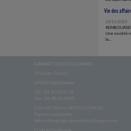
Vie des affair
22/11/2023
REMBOURSEM
Une société r
la...
CABINET DESCOLLONGES
70 Cours Tolstoï
69100 Villeurbanne
Tél. : 04 37 43 12 06
Fax : 04 78 68 59 80
Courriel Thierry DESCOLLONGES -
Expert-comptable:
tdescollonges@cabinetdescollonges.com
Courriel Guillaume