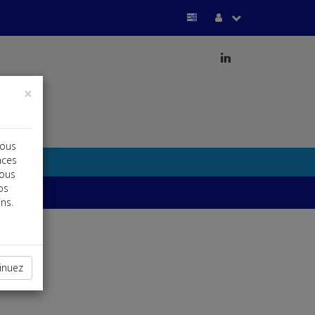
j
×
vous
nces
vous
os
ns.
inuez