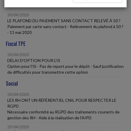
Vie des affaires
30/04/2020
LE PLAFOND DU PAIEMENT SANS CONTACT RELEVÉ À 50 ?
Paiement par carte sans contact - Relèvement du plafond à 50 ?
- 11 mai 2020
Fiscal TPE
30/04/2020
DÉLAI D'OPTION POUR L'IS
Option pour l'IS - Pas de report pour le dépôt - Sauf justification
de difficultés pour transmettre cette option
Social
30/04/2020
LES RH ONT UN RÉFÉRENTIEL CNIL POUR RESPECTER LE
RGPD
Nécessaire conformité au RGPD des traitements courants de
gestion des RH - Aide à la réalisation de l'AIPD
29/04/2020