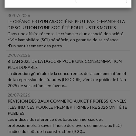
Vie des affaires
30/07/2026
LE CRÉANCIER D'UN ASSOCIÉ NE PEUT PAS DEMANDER LA
DISSOLUTION D'UNE SOCIÉTÉ POUR JUSTES MOTIFS
Dans une affaire récente, le créancier d'un associé de société
civile immobilière (SCI) bénéficie, en garantie de sa créance,
d'un nantissement des parts...
29/07/2026
BILAN 2025 DE LA DGCCRF POUR UNE CONSOMMATION
PLUS DURABLE
La direction générale de la concurrence, de la consommation et
de la répression des fraudes (DGCCRF) vient de publier le bilan
2025 de ses actions en faveur...
28/07/2026
RÉVISION DES BAUX COMMERCIAUX ET PROFESSIONNELS
: LES INDICES POUR LE PREMIER TRIMESTRE 2026 ONT ÉTÉ
PUBLIÉS
Les indices de référence des baux commerciaux et
professionnels, à savoir l'indice des loyers commerciaux (ILC),
l'indice du coût de la construction (ICC)...