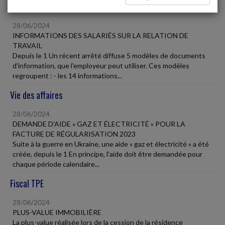
Social
28/06/2024
INFORMATIONS DES SALARIÉS SUR LA RELATION DE
TRAVAIL
Depuis le 1 Un récent arrêté diffuse 5 modèles de documents
d'information, que l'employeur peut utiliser. Ces modèles
regroupent : - les 14 informations...
Vie des affaires
28/06/2024
DEMANDE D'AIDE « GAZ ET ÉLECTRICITÉ » POUR LA
FACTURE DE RÉGULARISATION 2023
Suite à la guerre en Ukraine, une aide « gaz et électricité » a été
créée, depuis le 1 En principe, l'aide doit être demandée pour
chaque période calendaire...
Fiscal TPE
28/06/2024
PLUS-VALUE IMMOBILIÈRE
La plus-value réalisée lors de la cession de la résidence