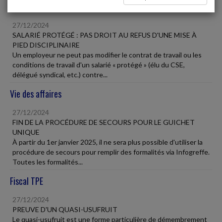
Social
27/12/2024
SALARIÉ PROTÉGÉ : PAS DROIT AU REFUS D'UNE MISE À
PIED DISCIPLINAIRE
Un employeur ne peut pas modifier le contrat de travail ou les
conditions de travail d'un salarié « protégé » (élu du CSE,
délégué syndical, etc.) contre...
Vie des affaires
27/12/2024
FIN DE LA PROCÉDURE DE SECOURS POUR LE GUICHET
UNIQUE
À partir du 1er janvier 2025, il ne sera plus possible d'utiliser la
procédure de secours pour remplir des formalités via Infogreffe.
Toutes les formalités...
Fiscal TPE
27/12/2024
PREUVE D'UN QUASI-USUFRUIT
Le quasi-usufruit est une forme particulière de démembrement